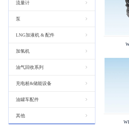
流量计
泵
LNG加液机 & 配件
W
加氢机
油气回收系列
充电桩&储能设备
油罐车配件
其他
WD