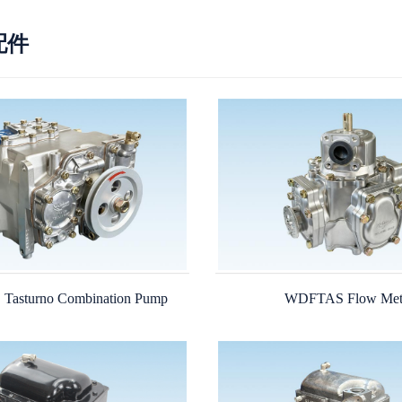
配件
asturno Combination Pump
WDFTAS Flow Met