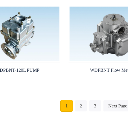
DPBNT-120L PUMP
WDFBNT Flow Met
1
2
3
Next Page