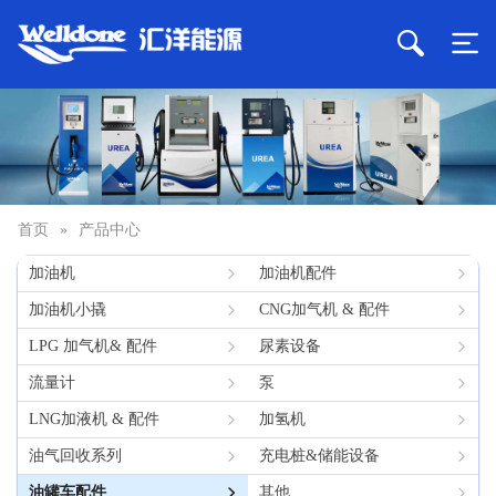
首页
»
产品中心
加油机
加油机配件
加油机小撬
CNG加气机 & 配件
LPG 加气机& 配件
尿素设备
流量计
泵
LNG加液机 & 配件
加氢机
油气回收系列
充电桩&储能设备
油罐车配件
其他