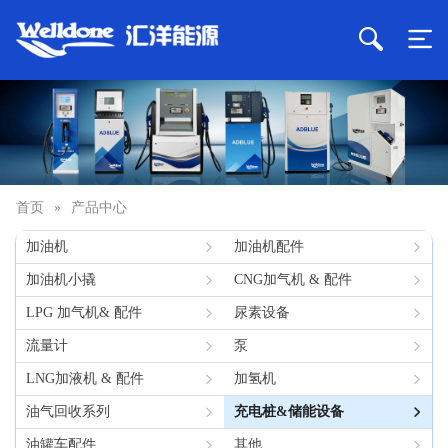
首页
»
产品中心
加油机
加油机配件
加油机小撬
CNG加气机 & 配件
LPG 加气机& 配件
尿素设备
流量计
泵
LNG加液机 & 配件
加氢机
油气回收系列
充电桩&储能设备
油罐车配件
其他