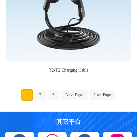
T2-T2 Charging Cable
1
2
3
Next Page
Last Page
其它平台