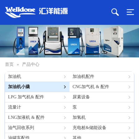
首页
»
产品中心
加油机
加油机配件
加油机小撬
CNG加气机 & 配件
LPG 加气机& 配件
尿素设备
流量计
泵
LNG加液机 & 配件
加氢机
油气回收系列
充电桩&储能设备
油罐车配件
其他