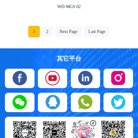
WD-MGS 02
1
2
Next Page
Last Page
其它平台